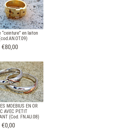
 “ceinture” en laiton
(cod.AN.OT.09)
€80,00
ES MOEBIUS EN OR
C AVEC PETIT
ANT (Cod. FN.AU.08)
€0,00