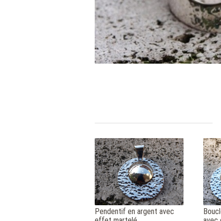
Pendentif en argent avec
Boucl
effet martelé
avec 