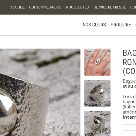
ACCUEIL
QUI SOMMES-NOUS
NOUVEAUTÉS
SERVICE DE PRESSE
CO
NOS COURS
PRODUIRE
ESPERIENZE
E CORSI
BAG
CERTIFICAT
RON
CADEAU
(CO
BAGUES
Bague 
et au c
BRACELETS
Lors 
bague 
BOUCLES
(itali
D’OREILLES
améric
inter
PENDENTIFS