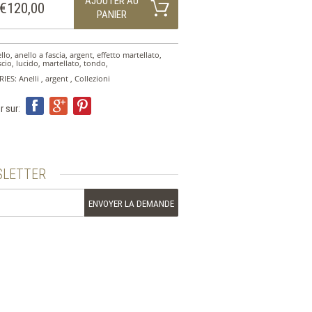
AJOUTER AU
€120,00
PANIER
llo
,
anello a fascia
,
argent
,
effetto martellato
,
scio
,
lucido
,
martellato
,
tondo
,
RIES:
Anelli
,
argent
,
Collezioni
r sur:
LETTER