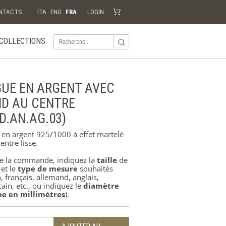
NTACTS
ITA
ENG
FRA
LOGIN
COLLECTIONS
Panier
Votre panier est vide
Visiter la boutique
AFRIQUE
UE EN ARGENT AVEC
LES
ANNEAUX
D AU CENTRE
DE
MARIAGE
D.AN.AG.03)
en argent 925/1000 à effet martelé
ARGENT
entre lisse.
ORO
de la commande, indiquez la
taille
de
et le
type de mesure
souhaités
en, français, allemand, anglais,
ain, etc., ou indiquez le
diamètre
ne en millimètres
).