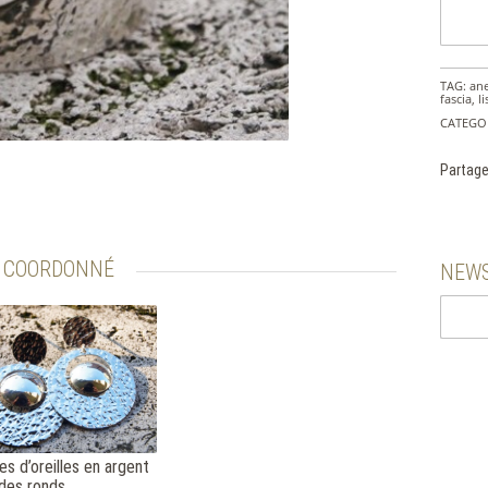
TAG:
ane
fascia
,
li
CATEGO
Partage
COORDONNÉ
NEWS
es d’oreilles en argent
des ronds