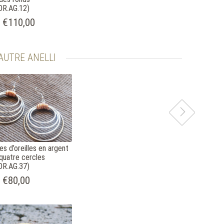
OR.AG.12)
€110,00
AUTRE ANELLI
es d’oreilles en argent
quatre cercles
OR.AG.37)
€80,00