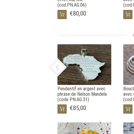
(cod.PN.AG.06)
(cod.
€80,00
Pendentif en argent avec
Boucl
phrase de Nelson Mandela
avec 
(code PN.AG.31)
(cod.
€85,00