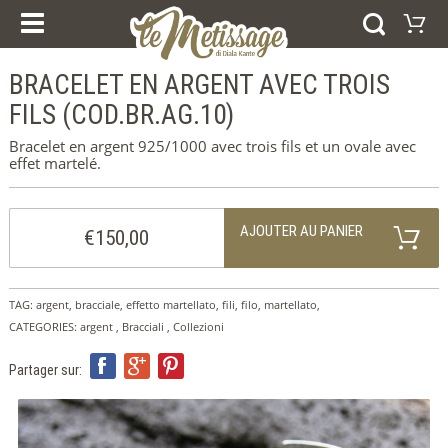
NOS COURS
PRODUIRE
ESPERIENZE E CORSI
BRACELET EN ARGENT AVEC TROIS
Panier
CERTIFICAT CADEAU
BAGUES
FILS (COD.BR.AG.10)
Votre panier est vide
BRACELETS
Visiter la boutique
BOUCLES D’OREILLES
Bracelet en argent 925/1000 avec trois fils et un ovale avec
PENDENTIFS
effet martelé.
COLLECTIONS
AFRIQUE
LES ANNEAUX DE MARIAGE
ARGENT
AJOUTER AU PANIER
€150,00
ORO
ACCUEIL
QUI SOMMES-NOUS
TAG:
argent
,
bracciale
,
effetto martellato
,
fili
,
filo
,
martellato
,
NOUVEAUTÉS
CATEGORIES:
argent
,
Bracciali
,
Collezioni
SERVICE DE PRESSE
CONTACTS
EMPREINTE
Partager sur:
COOKIE POLICY
SELEZIONA LA LINGUA