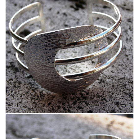
ITA
ENG
FRA