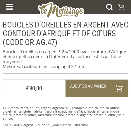
NOS COURS
PRODUIRE
ESPERIENZE E CORSI
BOUCLES D’OREILLES EN ARGENT AVEC
Panier
CERTIFICAT CADEAU
BAGUES
CONTOUR D’AFRIQUE ET DE CŒURS
Votre panier est vide
BRACELETS
Visiter la boutique
(CODE OR.AG.47)
BOUCLES D’OREILLES
PENDENTIFS
COLLECTIONS
Boucles d'oreilles en argent 925/1000 avec contour d'Afrique
et deux petits coeurs à l'intérieur. La surface est lisse. Taille
AFRIQUE
moyenne
LES ANNEAUX DE MARIAGE
Mesures: hauteur (sans couplage) 27 mm
ARGENT
ORO
ACCUEIL
AJOUTER AU PANIER
€90,00
QUI SOMMES-NOUS
NOUVEAUTÉS
SERVICE DE PRESSE
CONTACTS
EMPREINTE
TAG:
africa
,
africa online
,
argent
,
argento 925
,
ethnochic
,
etnico
,
etnico online
,
gioielli africa
,
gioielli africani
,
gioielli etnici
,
mal d'africa
,
moda africana
,
moda
COOKIE POLICY
etnica
,
orecchini africa
,
orecchini africani
,
orecchini argento
,
orecchini etnici
,
stile
etnico
,
CATEGORIES:
argent
,
Collezioni
,
Mal d'Africa
,
Orecchini
SELEZIONA LA LINGUA