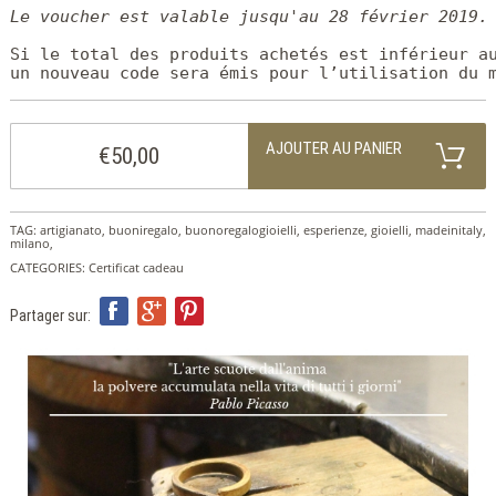
ITA
Le voucher est valable jusqu'au 28 février 2019.
ENG
FRA
Si le total des produits achetés est inférieur au
un nouveau code sera émis pour l’utilisation du 
AJOUTER AU PANIER
€50,00
TAG:
artigianato
,
buoniregalo
,
buonoregalogioielli
,
esperienze
,
gioielli
,
madeinitaly
,
milano
,
CATEGORIES:
Certificat cadeau
Partager sur: