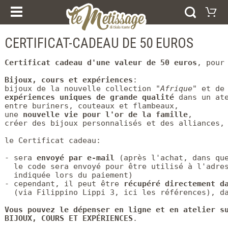
NOS COURS
PRODUIRE
ESPERIENZE E CORSI
CERTIFICAT-CADEAU DE 50 EUROS
Panier
CERTIFICAT CADEAU
BAGUES
Votre panier est vide
BRACELETS
Certificat cadeau d'une valeur de 50 euros
, pour
Visiter la boutique
BOUCLES D’OREILLES
PENDENTIFS
Bijoux, cours et expériences
: 

COLLECTIONS
bijoux de la nouvelle collection "
Afrique
" et de
expériences uniques de grande qualité
 dans un ate
AFRIQUE
entre buriners, couteaux et flambeaux, 

LES ANNEAUX DE MARIAGE
une 
nouvelle vie pour l'or de la famille
, 

ARGENT
créer des bijoux personnalisés et des alliances, 
ORO
le Certificat cadeau:

ACCUEIL
QUI SOMMES-NOUS
- sera 
envoyé par e-mail
 (après l'achat, dans que
NOUVEAUTÉS
  le code sera envoyé pour être utilisé à l'adres
SERVICE DE PRESSE
  indiquée lors du paiement)

CONTACTS
- cependant, il peut être 
récupéré directement d
EMPREINTE
  (via Filippino Lippi 3, 
ici
 les références), da
COOKIE POLICY
Vous pouvez le dépenser en ligne et en atelier su
BIJOUX, COURS ET EXPÉRIENCES
.

SELEZIONA LA LINGUA