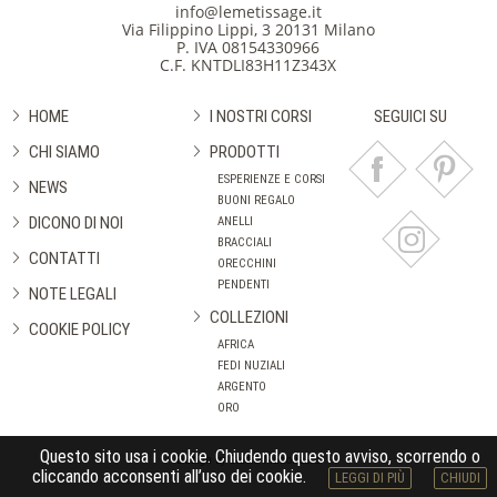
info@lemetissage.it
Via Filippino Lippi, 3 20131 Milano
P. IVA 08154330966
C.F. KNTDLI83H11Z343X
HOME
I NOSTRI CORSI
SEGUICI SU
CHI SIAMO
PRODOTTI
ESPERIENZE E CORSI
NEWS
BUONI REGALO
DICONO DI NOI
ANELLI
BRACCIALI
CONTATTI
ORECCHINI
PENDENTI
NOTE LEGALI
COLLEZIONI
COOKIE POLICY
AFRICA
FEDI NUZIALI
ARGENTO
ORO
Questo sito usa i cookie. Chiudendo questo avviso, scorrendo o
Design by Studio Manolibera
cliccando acconsenti all’uso dei cookie.
LEGGI DI PIÙ
CHIUDI