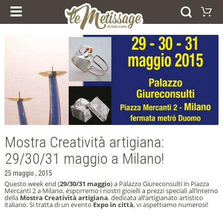
I NOSTRI CORSI
PRODOTTI
ESPERIENZE E CORSI
Carrello
BUONI REGALO
ANELLI
Il vostro carrello è vuoto
BRACCIALI
Visitate il negozio
ORECCHINI
PENDENTI
COLLEZIONI
AFRICA
FEDI NUZIALI
ARGENTO
ORO
Mostra Creatività artigiana:
HOME
CHI SIAMO
29/30/31 maggio a Milano!
NEWS
DICONO DI NOI
25 maggio , 2015
CONTATTI
NOTE LEGALI
Questo week end (
29/30/31 maggio
) a Palazzo Giureconsulti in Piazza
Mercanti 2 a Milano, esporremo i nostri gioielli a prezzi speciali all’interno
COOKIE POLICY
della
Mostra Creatività artigiana
, dedicata all’artigianato artistico
italiano. Si tratta di un evento
Expo in città
, vi aspettiamo numerosi!
SELEZIONA LA LINGUA