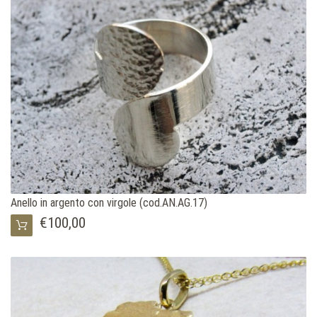
Anello in argento con virgole (cod.AN.AG.17)
€100,00