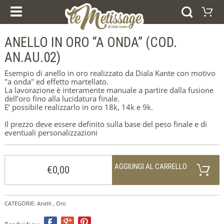
I NOSTRI CORSI
PRODOTTI
ESPERIENZE E CORSI
ANELLO IN ORO “A ONDA” (COD.
Carrello
BUONI REGALO
ANELLI
AN.AU.02)
Il vostro carrello è vuoto
BRACCIALI
Visitate il negozio
ORECCHINI
Esempio di anello in oro realizzato da Diala Kante con motivo
PENDENTI
"a onda" ed effetto martellato.
COLLEZIONI
La lavorazione è interamente manuale a partire dalla fusione
AFRICA
dell’oro fino alla lucidatura finale.
FEDI NUZIALI
E’ possibile realizzarlo in oro 18k, 14k e 9k.
ARGENTO
ORO
Il prezzo deve essere definito sulla base del peso finale e di
eventuali personalizzazioni
HOME
CHI SIAMO
NEWS
AGGIUNGI AL CARRELLO
DICONO DI NOI
€0,00
CONTATTI
NOTE LEGALI
COOKIE POLICY
CATEGORIE:
Anelli
,
Oro
SELEZIONA LA LINGUA