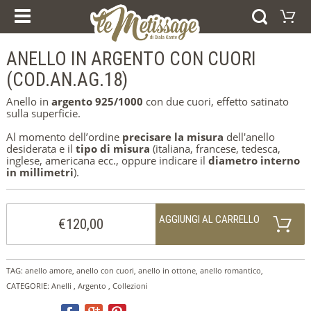
I NOSTRI CORSI
PRODOTTI
ESPERIENZE E CORSI
ANELLO IN ARGENTO CON CUORI
Carrello
BUONI REGALO
ANELLI
(COD.AN.AG.18)
Il vostro carrello è vuoto
BRACCIALI
Visitate il negozio
ORECCHINI
Anello in
argento 925/1000
con due cuori, effetto satinato
PENDENTI
sulla superficie.
COLLEZIONI
AFRICA
Al momento dell’ordine
precisare la misura
dell'anello
FEDI NUZIALI
desiderata e il
tipo di misura
(italiana, francese, tedesca,
ARGENTO
inglese, americana ecc., oppure indicare il
diametro interno
ORO
in millimetri
).
HOME
CHI SIAMO
AGGIUNGI AL CARRELLO
NEWS
€120,00
DICONO DI NOI
CONTATTI
NOTE LEGALI
COOKIE POLICY
TAG:
anello amore
,
anello con cuori
,
anello in ottone
,
anello romantico
,
CATEGORIE:
Anelli
,
Argento
,
Collezioni
SELEZIONA LA LINGUA