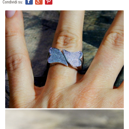
ITA
Condividi su:
ENG
FRA