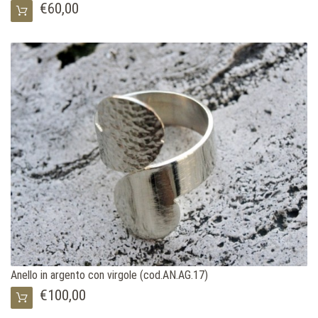
€60,00
Anello in argento con virgole (cod.AN.AG.17)
€100,00