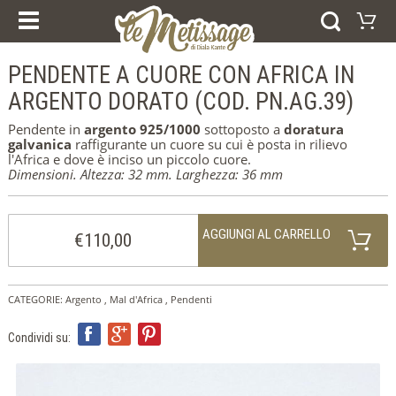
I NOSTRI CORSI
PRODOTTI
ESPERIENZE E CORSI
PENDENTE A CUORE CON AFRICA IN
Carrello
BUONI REGALO
ANELLI
ARGENTO DORATO (COD. PN.AG.39)
Il vostro carrello è vuoto
BRACCIALI
Visitate il negozio
ORECCHINI
Pendente in
argento 925/1000
sottoposto a
doratura
PENDENTI
galvanica
raffigurante un cuore su cui è posta in rilievo
COLLEZIONI
l'Africa e dove è inciso un piccolo cuore.
AFRICA
Dimensioni. Altezza: 32 mm. Larghezza: 36 mm
FEDI NUZIALI
ARGENTO
ORO
AGGIUNGI AL CARRELLO
€110,00
HOME
CHI SIAMO
NEWS
DICONO DI NOI
CATEGORIE:
Argento
,
Mal d'Africa
,
Pendenti
CONTATTI
NOTE LEGALI
Condividi su:
COOKIE POLICY
SELEZIONA LA LINGUA