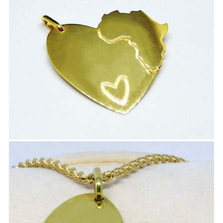
ITA
ENG
FRA