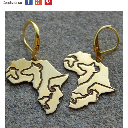
ITA
Condividi su:
ENG
FRA