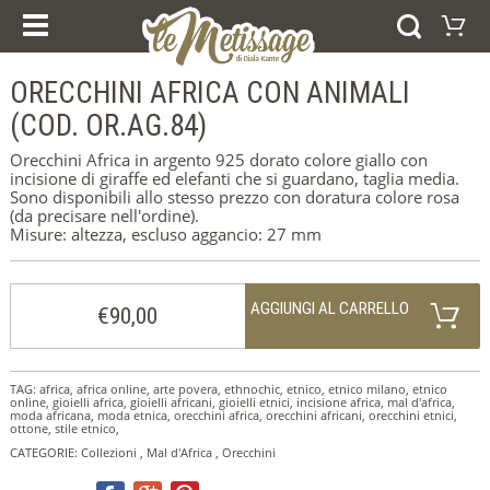
I NOSTRI CORSI
PRODOTTI
ESPERIENZE E CORSI
ORECCHINI AFRICA CON ANIMALI
Carrello
BUONI REGALO
ANELLI
(COD. OR.AG.84)
Il vostro carrello è vuoto
BRACCIALI
Visitate il negozio
ORECCHINI
Orecchini Africa in argento 925 dorato colore giallo con
PENDENTI
incisione di giraffe ed elefanti che si guardano, taglia media.
COLLEZIONI
Sono disponibili allo stesso prezzo con doratura colore rosa
AFRICA
(da precisare nell'ordine).
FEDI NUZIALI
Misure: altezza, escluso aggancio: 27 mm
ARGENTO
ORO
AGGIUNGI AL CARRELLO
HOME
€90,00
CHI SIAMO
NEWS
DICONO DI NOI
CONTATTI
TAG:
africa
,
africa online
,
arte povera
,
ethnochic
,
etnico
,
etnico milano
,
etnico
NOTE LEGALI
online
,
gioielli africa
,
gioielli africani
,
gioielli etnici
,
incisione africa
,
mal d'africa
,
moda africana
,
moda etnica
,
orecchini africa
,
orecchini africani
,
orecchini etnici
,
COOKIE POLICY
ottone
,
stile etnico
,
CATEGORIE:
Collezioni
,
Mal d'Africa
,
Orecchini
SELEZIONA LA LINGUA