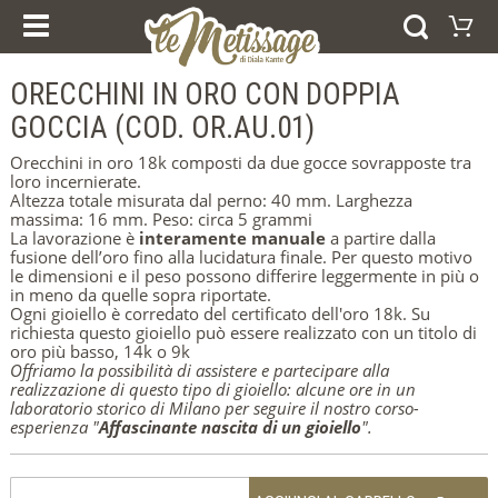
I NOSTRI CORSI
PRODOTTI
ESPERIENZE E CORSI
ORECCHINI IN ORO CON DOPPIA
Carrello
BUONI REGALO
ANELLI
GOCCIA (COD. OR.AU.01)
Il vostro carrello è vuoto
BRACCIALI
Visitate il negozio
ORECCHINI
Orecchini in oro 18k composti da due gocce sovrapposte tra
PENDENTI
loro incernierate.
COLLEZIONI
Altezza totale misurata dal perno: 40 mm. Larghezza
AFRICA
massima: 16 mm. Peso: circa 5 grammi
FEDI NUZIALI
La lavorazione è
interamente manuale
a partire dalla
ARGENTO
fusione dell’oro fino alla lucidatura finale. Per questo motivo
ORO
le dimensioni e il peso possono differire leggermente in più o
in meno da quelle sopra riportate.
Ogni gioiello è corredato del certificato dell'oro 18k. Su
HOME
richiesta questo gioiello può essere realizzato con un titolo di
CHI SIAMO
oro più basso, 14k o 9k
NEWS
Offriamo la possibilità di assistere e partecipare alla
DICONO DI NOI
realizzazione di questo tipo di gioiello: alcune ore in un
CONTATTI
laboratorio storico di Milano per seguire il nostro corso-
NOTE LEGALI
esperienza "
Affascinante nascita di un gioiello
".
COOKIE POLICY
SELEZIONA LA LINGUA