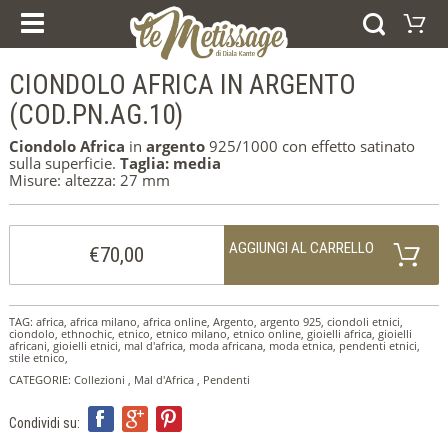
I NOSTRI CORSI
PRODOTTI
ESPERIENZE E CORSI
CIONDOLO AFRICA IN ARGENTO
Carrello
BUONI REGALO
ANELLI
(COD.PN.AG.10)
Il vostro carrello è vuoto
BRACCIALI
Visitate il negozio
ORECCHINI
Ciondolo
Africa
in
argento
925/1000 con effetto satinato
PENDENTI
sulla superficie.
Taglia: media
COLLEZIONI
Misure: altezza: 27 mm
AFRICA
FEDI NUZIALI
ARGENTO
ORO
AGGIUNGI AL CARRELLO
€70,00
HOME
CHI SIAMO
NEWS
TAG:
africa
,
africa milano
,
africa online
,
Argento
,
argento 925
,
ciondoli etnici
,
DICONO DI NOI
ciondolo
,
ethnochic
,
etnico
,
etnico milano
,
etnico online
,
gioielli africa
,
gioielli
africani
,
gioielli etnici
,
mal d'africa
,
moda africana
,
moda etnica
,
pendenti etnici
,
CONTATTI
stile etnico
,
NOTE LEGALI
CATEGORIE:
Collezioni
,
Mal d'Africa
,
Pendenti
COOKIE POLICY
Condividi su:
SELEZIONA LA LINGUA