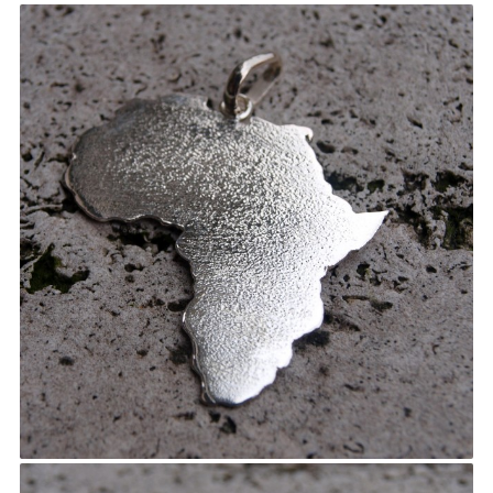
ITA
ENG
FRA