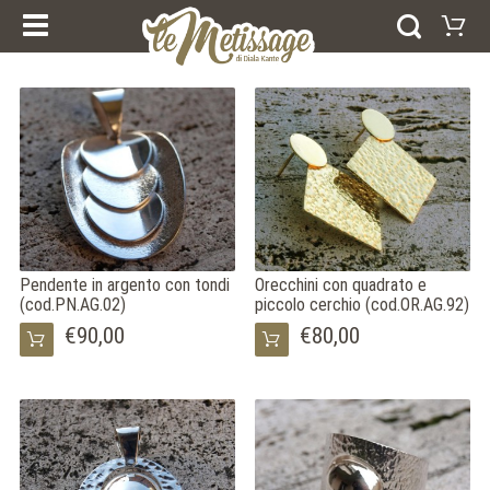
I NOSTRI CORSI
PRODOTTI
ESPERIENZE E CORSI
Carrello
BUONI REGALO
ANELLI
Il vostro carrello è vuoto
BRACCIALI
Visitate il negozio
ORECCHINI
PENDENTI
COLLEZIONI
AFRICA
FEDI NUZIALI
ARGENTO
ORO
Pendente in argento con tondi
Orecchini con quadrato e
(cod.PN.AG.02)
piccolo cerchio (cod.OR.AG.92)
HOME
CHI SIAMO
€90,00
€80,00
NEWS
DICONO DI NOI
CONTATTI
NOTE LEGALI
COOKIE POLICY
SELEZIONA LA LINGUA