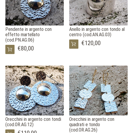
ITA
ENG
FRA
Pendente in argento con
Anello in argento con tondo al
effetto martellato
centro (cod.AN.AG.03)
(cod.PN.AG.06)
€120,00
€80,00
Orecchini in argento con tondi
Orecchini in argento con
(cod.OR.AG.12)
quadrati e tondo
(cod.OR.AG.26)
€110,00