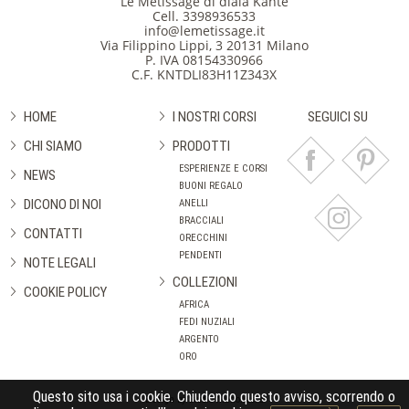
Le Metissage di diala Kante
Cell.
3398936533
info@lemetissage.it
Via Filippino Lippi, 3 20131 Milano
P. IVA 08154330966
C.F. KNTDLI83H11Z343X
HOME
I NOSTRI CORSI
SEGUICI SU
CHI SIAMO
PRODOTTI
ESPERIENZE E CORSI
NEWS
BUONI REGALO
DICONO DI NOI
ANELLI
BRACCIALI
CONTATTI
ORECCHINI
PENDENTI
NOTE LEGALI
COLLEZIONI
COOKIE POLICY
AFRICA
FEDI NUZIALI
ARGENTO
ORO
Questo sito usa i cookie. Chiudendo questo avviso, scorrendo o
Design by Studio Manolibera