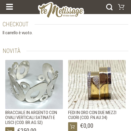
I NOSTRI CORSI
PRODOTTI
ESPERIENZE E CORSI
CHECKOUT
Carrello
BUONI REGALO
ANELLI
Il carrello è vuoto.
Il vostro carrello è vuoto
BRACCIALI
Visitate il negozio
ORECCHINI
PENDENTI
NOVITÀ
COLLEZIONI
AFRICA
FEDI NUZIALI
ARGENTO
ORO
HOME
CHI SIAMO
NEWS
DICONO DI NOI
CONTATTI
NOTE LEGALI
COOKIE POLICY
BRACCIALE IN ARGENTO CON
FEDI IN ORO CON DUE MEZZI
OVALI VERTICALI SATINATI E
CUORI (COD. FN.AU.34)
LISCI (COD. BR.AG.52)
€0,00
SELEZIONA LA LINGUA
€250,00