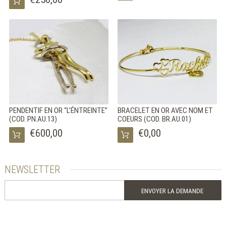
ITA
ENG
FRA
PENDENTIF EN OR “L’ÉNTREINTE”
BRACELET EN OR AVEC NOM ET
(COD. PN.AU.13)
COEURS (COD. BR.AU.01)
€600,00
€0,00
NEWSLETTER