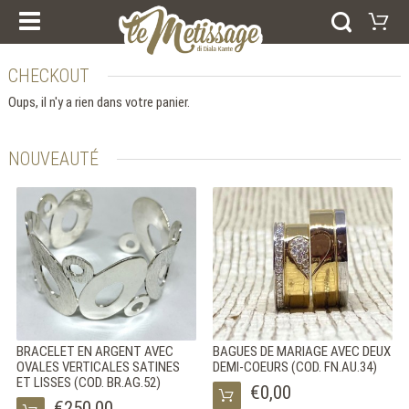
NOS COURS
PRODUIRE
ESPERIENZE E CORSI
CHECKOUT
Panier
CERTIFICAT CADEAU
BAGUES
Oups, il n'y a rien dans votre panier.
Votre panier est vide
BRACELETS
Visiter la boutique
BOUCLES D’OREILLES
PENDENTIFS
NOUVEAUTÉ
COLLECTIONS
AFRIQUE
LES ANNEAUX DE MARIAGE
ARGENT
ORO
ACCUEIL
QUI SOMMES-NOUS
NOUVEAUTÉS
SERVICE DE PRESSE
CONTACTS
EMPREINTE
COOKIE POLICY
BRACELET EN ARGENT AVEC
BAGUES DE MARIAGE AVEC DEUX
OVALES VERTICALES SATINES
DEMI-COEURS (COD. FN.AU.34)
ET LISSES (COD. BR.AG.52)
€0,00
SELEZIONA LA LINGUA
€250,00