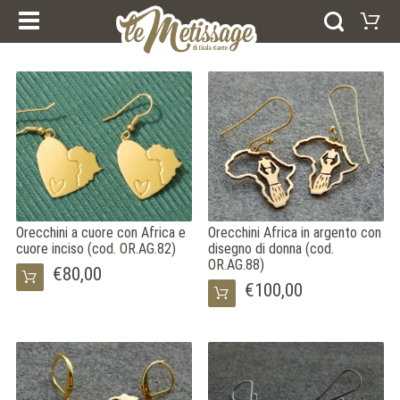
I NOSTRI CORSI
PRODOTTI
ESPERIENZE E CORSI
Carrello
BUONI REGALO
ANELLI
Il vostro carrello è vuoto
BRACCIALI
Visitate il negozio
ORECCHINI
PENDENTI
COLLEZIONI
AFRICA
FEDI NUZIALI
ARGENTO
ORO
Orecchini a cuore con Africa e
Orecchini Africa in argento con
cuore inciso (cod. OR.AG.82)
disegno di donna (cod.
HOME
OR.AG.88)
CHI SIAMO
€80,00
NEWS
€100,00
DICONO DI NOI
CONTATTI
NOTE LEGALI
COOKIE POLICY
SELEZIONA LA LINGUA