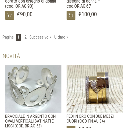
dorato con disegno di donna
disegno di donna –
(cod. OR.AG.90)
cod.OR.AG.67
€90,00
€100,00
Pagine:
1
2
Successivo >
Ultimo »
NOVITÀ
BRACCIALE IN ARGENTO CON
FEDI IN ORO CON DUE MEZZI
OVALI VERTICALI SATINATI E
CUORI (COD. FN.AU.34)
LISCI (COD. BR.AG.52)